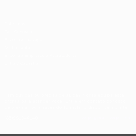
Candidatos / Vagas
Sobre nós
Fale Conosco
Encontre sua vaga
Minha conta
Encontre Empresas e Recrutadores
Entrar/ Cadastrar
Fale conosco
Tem dúvidas ou precisa de ajuda? Nossa equipe está
pronta para atender você! Entre em contato conosco
pelo e-mail ou através do formulário disponível no site.
(85)981044140
vagas@portalvagas.com