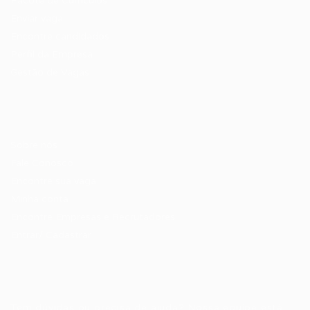
Pacote de Currículos
Enviar vaga
Encontre candidados
Perfil da Empresa
Gestão de Vagas
Candidatos / Vagas
Sobre nós
Fale Conosco
Encontre sua vaga
Minha conta
Encontre Empresas e Recrutadores
Entrar/ Cadastrar
Fale conosco
Tem dúvidas ou precisa de ajuda? Nossa equipe está