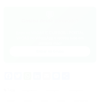
💬
Gostou desse conteúdo?
Entre no VAGAS E CURSOS - PORTAL
VAGAS no WhatsApp e receba tudo em
primeira mão!
Entrar no Grupo
Facebook
Twitter
WhatsApp
LinkedIn
Email
Messenger
Share
Tags
cesgranrio
concurso
concursos
edital
novas
novo
novos
petrobras