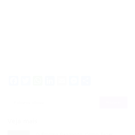
Facebook
Twitter
WhatsApp
LinkedIn
Email
Messenger
Share
Veja mais
O Enigma Resolvido: Como Fazer...