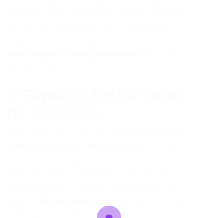
como design ou redação, um portfólio visual é
essencial. Para áreas mais técnicas, projetos e
estudos de caso podem ser mais eficazes.
Cada detalhe conta quando se busca entender
como mudar de área profissional
de forma
competente.
O Papel do Portal Vagas
na Transição
Para quem está explorando
como mudar de
área profissional
, o
Portal Vagas
é um recurso
inestimável. A plataforma oferece um vasto
leque de oportunidades de emprego em
diversas áreas e níveis de experiência. Além
disso, o
Portal Vagas
disponibiliza conteúdos
e dicas para auxiliar em sua busca.