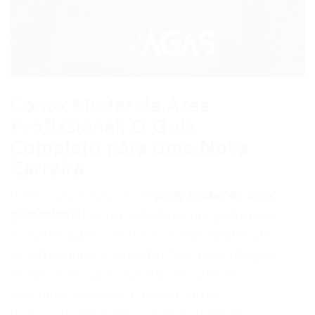
Como Mudar de Área
Profissional: O Guia
Completo para uma Nova
Carreira
Você está pensando em
como mudar de área
profissional
? Essa é uma decisão significativa
e, muitas vezes, desafiadora, mas totalmente
possível com o planejamento e as estratégias
certas. O mercado de trabalho está em
constante evolução, e buscar novas
oportunidades que se alinhem com seus