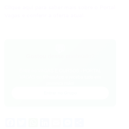
Clique aqui para saber mais sobre o Portal
Vagas e conferir a oferta atual.
💬
Gostou desse conteúdo?
Entre no VAGAS E CURSOS - PORTAL
VAGAS no WhatsApp e receba tudo em
primeira mão!
Entrar no Grupo
Facebook
Twitter
WhatsApp
LinkedIn
Email
Messenger
Share