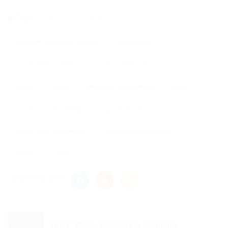
Tags
área
carreira
desenvolvimento de carreira
habilidades
mercado de trabalho
mudança de carreira
mudar
nova
nova área profissional
pode
portal
Portal Vagas
profissional
qualificação profissional
transição profissional
VAGAS
você
Share this post
IBGE 2026: Entenda o Caminho...