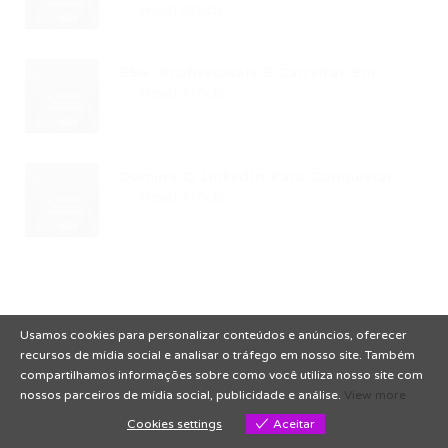
Read Article
ESG: Profissionais E Carreiras Em...
Read Article
Domine O LinkedIn Para Conquistar...
Read Article
Usamos cookies para personalizar conteúdos e anúncios, oferecer
recursos de mídia social e analisar o tráfego em nosso site. Também
compartilhamos informações sobre como você utiliza nosso site com
nossos parceiros de mídia social, publicidade e análise.
View more
Cookies settings
Aceitar