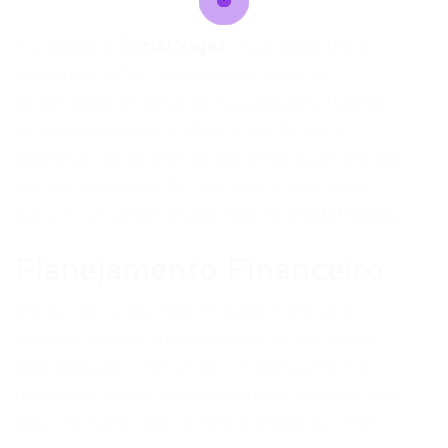
Ao utilizar o
Portal Vagas
, você pode filtrar
vagas por setor, localização e nível de
senioridade, otimizando sua pesquisa. Explore
as oportunidades e utilize o portal para
identificar as empresas que estão contratando
em sua nova área de interesse. Clique aqui
para ver as vagas disponíveis no
Portal Vagas
.
Planejamento Financeiro
Mudar de carreira pode implicar em uma
redução temporária de salário ou em custos
com educação. Portanto, um planejamento
financeiro sólido é essencial para garantir que
essa transição ocorra sem grandes apertos.