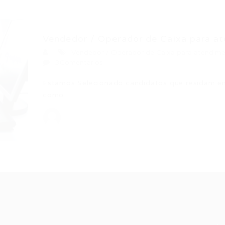
Vendedor / Operador de Caixa para at
Vendedor / Operador de Caixa para atendimen
3Comentários
Estamos Selecionado candidatos que residam em
como…
Recrutador /
Candidatos /
F
Empresas
Vagas