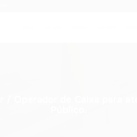
.com
Início
Serviços
Artigos
Contato
Entra
 / Operador de Caixa para at
Público.