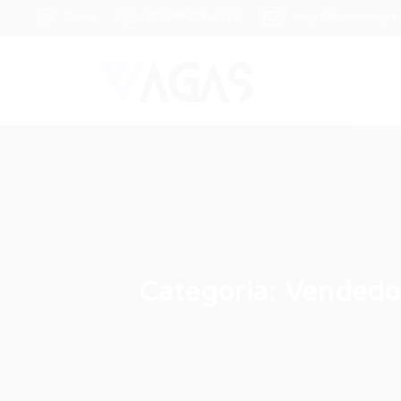
Brasil
(85) 98104-4139
vagas@portalvagas
Categoria:
Vendedor