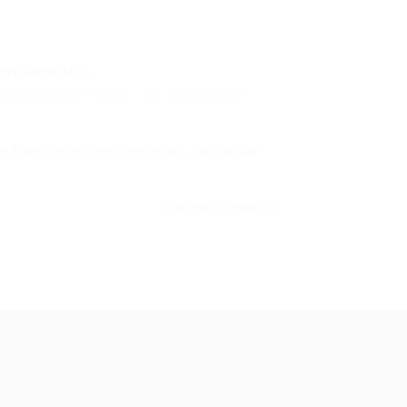
endimento...
to direto ao Público.
09/06/2017
 Eusébio ou proximidades, para atuar
CONTINUE LENDO
ale conosco