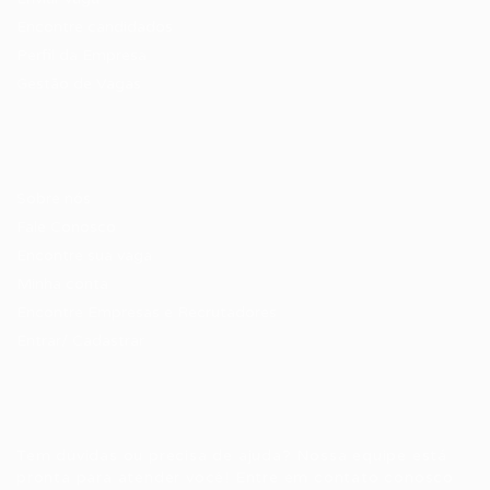
Encontre candidados
Perfil da Empresa
Gestão de Vagas
Candidatos / Vagas
Sobre nós
Fale Conosco
Encontre sua vaga
Minha conta
Encontre Empresas e Recrutadores
Entrar/ Cadastrar
Fale conosco
Tem dúvidas ou precisa de ajuda? Nossa equipe está
pronta para atender você! Entre em contato conosco