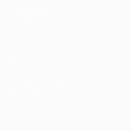
Enviar vaga
Encontre candidados
Perfil da Empresa
Gestão de Vagas
Candidatos / Vagas
Sobre nós
Fale Conosco
Encontre sua vaga
Minha conta
Encontre Empresas e Recrutadores
Entrar/ Cadastrar
Fale conosco
Tem dúvidas ou precisa de ajuda? Nossa equipe está
pronta para atender você! Entre em contato conosco