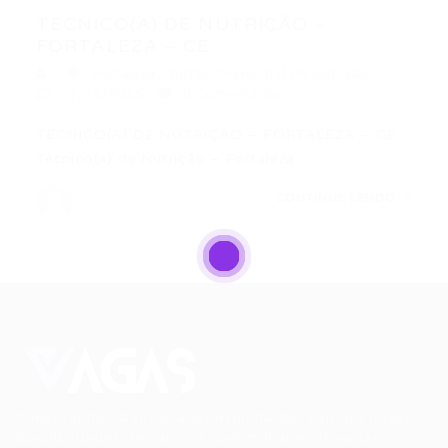
TÉCNICO(A) DE NUTRIÇÃO –
FORTALEZA – CE
Fortaleza
,
Outras
,
Técnico(a) de Nutrição
27/11/2015
0 Comentários
TÉCNICO(A) DE NUTRIÇÃO – FORTALEZA – CE
Técnico(a) de Nutrição – Fortaleza…
CONTINUE LENDO
Conectando talentos a oportunidades. Explore novas
possibilidades de carreira com milhares de vagas