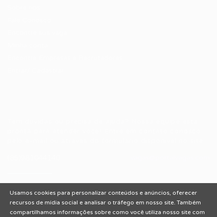
Sobre nós
Fale Conosco
Encontre sua vaga
Minha conta
Encontre Empresas e Recrutadores
Entrar/ Cadastrar
Fale conosco
Tem dúvidas ou precisa de ajuda? Nossa equipe está
pronta para atender você! Entre em contato conosco
pelo e-mail ou através do formulário disponível no site.
(85)981044140
vagas@portalvagas.com
Usamos cookies para personalizar conteúdos e anúncios, oferecer
recursos de mídia social e analisar o tráfego em nosso site. Também
compartilhamos informações sobre como você utiliza nosso site com