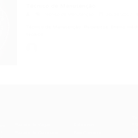
Técnico de Manutenção
Técnico de Manutenção.
30/06/2017
Técnico de Manutenção. Requisitos: Ensino médi
técnico…
Recrutador /
Candidatos /
F
Empresas
Vagas
Te
eq
Pacote de Vagas
Sobre nós
ore
em
es
Pacote de Currículos
Fale Conosco
do