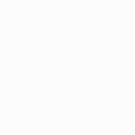
Perfil da Empresa
Gestão de Vagas
Candidatos / Vagas
Sobre nós
Fale Conosco
Encontre sua vaga
Minha conta
Encontre Empresas e Recrutadores
Entrar/ Cadastrar
Fale conosco
Tem dúvidas ou precisa de ajuda? Nossa equipe está
pronta para atender você! Entre em contato conosco
pelo e-mail ou através do formulário disponível no site.