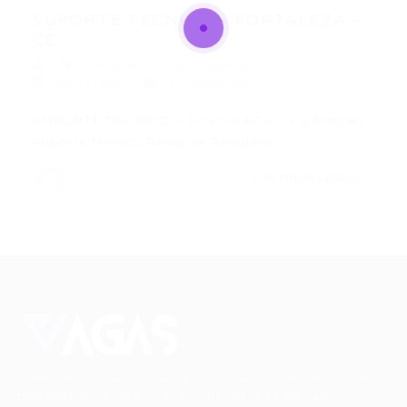
SUPORTE TÉCNICO – FORTALEZA –
CE
Fortaleza
,
Outras
,
Suporte Técnico
24/11/2015
0 Comentários
SUPORTE TÉCNICO – FORTALEZA – CE Função:
Suporte técnico Ramo de Atividade…
CONTINUE LENDO
Conectando talentos a oportunidades. Explore novas
possibilidades de carreira com milhares de vagas