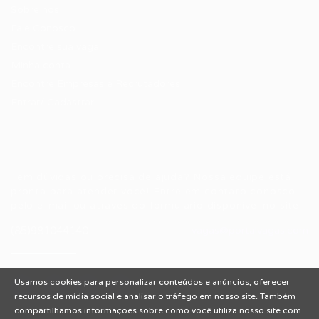
Sobre nós
Fale Conosco
Encontre sua vaga
Minha conta
Encontre Empresas e Recrutadores
Entrar/ Cadastrar
Fale conosco
Tem dúvidas ou precisa de ajuda? Nossa equipe está
pronta para atender você! Entre em contato conosco
pelo e-mail ou através do formulário disponível no site.
(85)981044140
vagas@portalvagas.com
Usamos cookies para personalizar conteúdos e anúncios, oferecer
recursos de mídia social e analisar o tráfego em nosso site. Também
compartilhamos informações sobre como você utiliza nosso site com