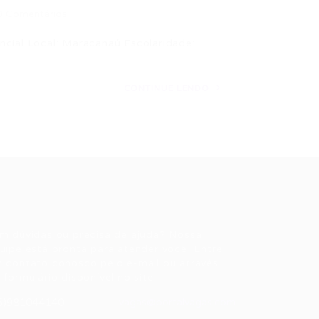
0 Comentários
ncial Local: Maracanaú Escolaridade:
CONTINUE LENDO
ale conosco
m dúvidas ou precisa de ajuda? Nossa
uipe está pronta para atender você! Entre
 contato conosco pelo e-mail ou através
 formulário disponível no site.
5)981044140
vagas@portalvagas.com