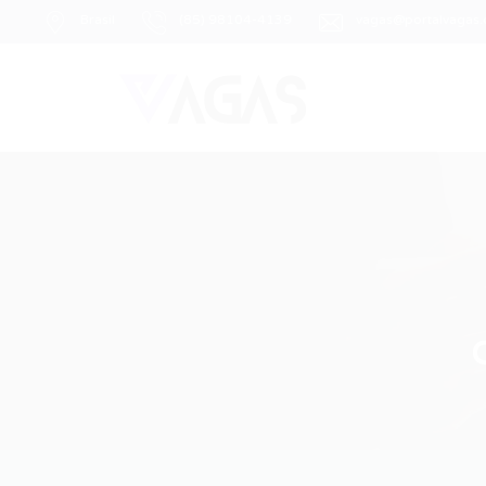
Brasil
(85) 98104-4139
vagas@portalvagas