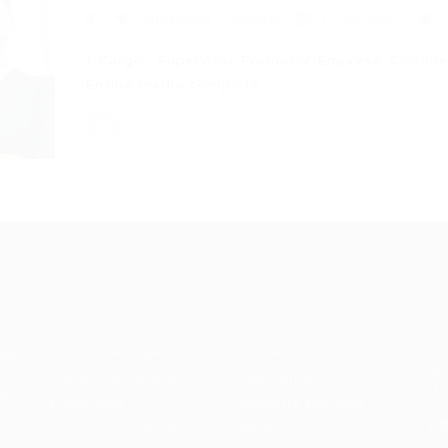
Supervisor Promotor
17/05/2017
1.Cargo : Supervisor Promotor Empresa: Confide
Ensino médio completo…
Recrutador /
Candidatos /
F
Empresas
Vagas
Te
eq
Pacote de Vagas
Sobre nós
ore
em
es
Pacote de Currículos
Fale Conosco
do
i.
Enviar vaga
Encontre sua vaga
(8
Encontre candidados
Minha conta