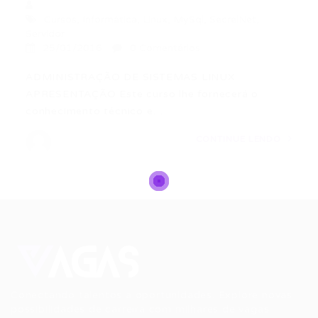
Cursos
,
Informática
,
Linux
,
MySql
,
SecrelNet
,
Servidor
25/01/2016
0 Comentários
ADMINISTRAÇÃO DE SISTEMAS LINUX
APRESENTAÇÃO Este curso lhe fornecerá o
conhecimento técnico e…
CONTINUE LENDO
Conectando talentos a oportunidades. Explore novas
possibilidades de carreira com milhares de vagas