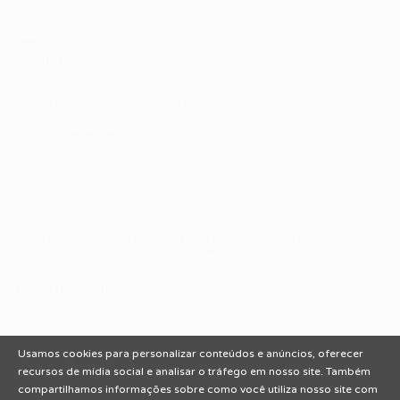
Sobre nós
Fale Conosco
Encontre sua vaga
Minha conta
Encontre Empresas e Recrutadores
Entrar/ Cadastrar
Fale conosco
Tem dúvidas ou precisa de ajuda? Nossa equipe está
pronta para atender você! Entre em contato conosco
pelo e-mail ou através do formulário disponível no site.
(85)981044140
vagas@portalvagas.com
Usamos cookies para personalizar conteúdos e anúncios, oferecer
recursos de mídia social e analisar o tráfego em nosso site. Também
compartilhamos informações sobre como você utiliza nosso site com