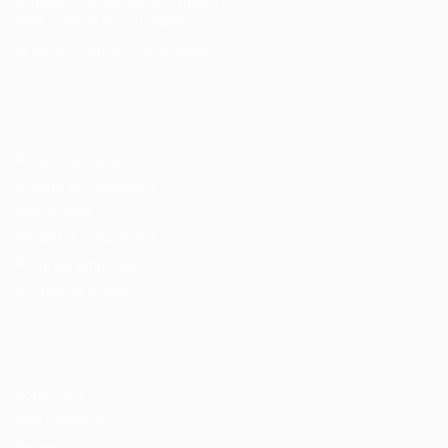
Cursos Profissionalizantes
|
Fale com a Recrutadora
© 2024 PortalVagas.com
Recrutador / Empresas
Pacote de Vagas
Pacote de Currículos
Enviar vaga
Encontre candidados
Perfil da Empresa
Gestão de Vagas
Candidatos / Vagas
Sobre nós
Fale Conosco
Encontre sua vaga