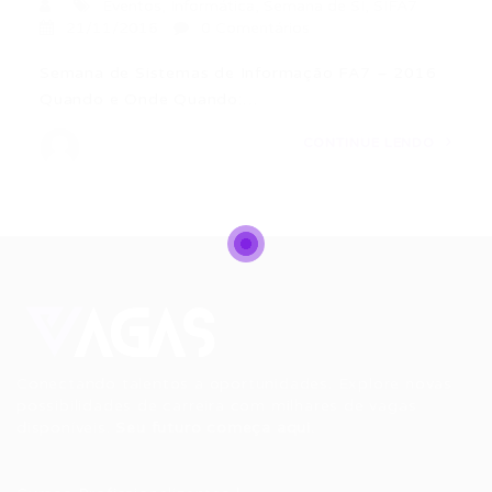
Eventos
,
Informática
,
Semana de SI
,
SIFA7
21/11/2016
0 Comentários
Semana de Sistemas de Informação FA7 – 2016
Quando e Onde Quando:…
CONTINUE LENDO
Conectando talentos a oportunidades. Explore novas
possibilidades de carreira com milhares de vagas
disponíveis.
Seu futuro começa aqui.