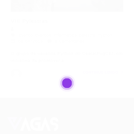
VIII Pylestras
Evento
,
Eventos
,
Informática
,
palestra
,
Python
08/04/2015
0 Comentários
O grupo de usuários Python do Ceará(PugCE), em
iniciativa de promover a…
CONTINUE LENDO