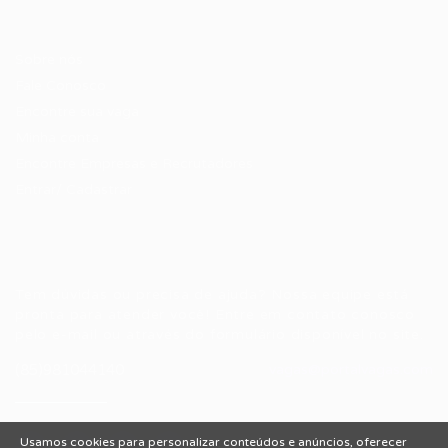
Candidatos / Vagas
Sobre nós
Fale Conosco
Encontre sua vaga
Minha conta
Encontre Empresas e Recrutadores
Entrar/ Cadastrar
Fale conosco
Tem dúvidas ou precisa de ajuda? Nossa equipe está
pronta para atender você! Entre em contato conosco
pelo e-mail ou através do formulário disponível no site.
(85)981044140
vagas@portalvagas.com
Usamos cookies para personalizar conteúdos e anúncios, oferecer