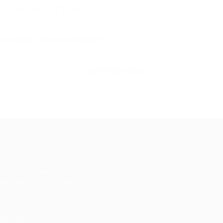
 TECNOLOGIA
03/01/2019
itos: · Experiência com
CONTINUE LENDO
ale conosco
m dúvidas ou precisa de ajuda? Nossa
uipe está pronta para atender você! Entre
 contato conosco pelo e-mail ou através
 formulário disponível no site.
5)981044140
vagas@portalvagas.com