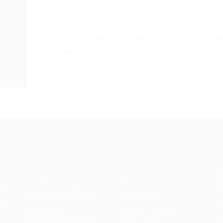
Portal Vagas
PROMOTOR MERCHANDISING
0 Comentários
PROMOTOR MERCHANDISING TECNOLOGIA Requis
Merchandising; · Ter experiência ou…
Portal Vagas
Recrutador /
Candidatos /
F
Empresas
Vagas
Te
eq
Pacote de Vagas
Sobre nós
ore
em
es
Pacote de Currículos
Fale Conosco
do
i.
Enviar vaga
Encontre sua vaga
(8
Encontre candidados
Minha conta