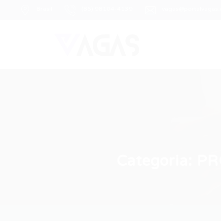
Brasil
(85) 98104-4139
vagas@portalvagas
Categoria:
PR