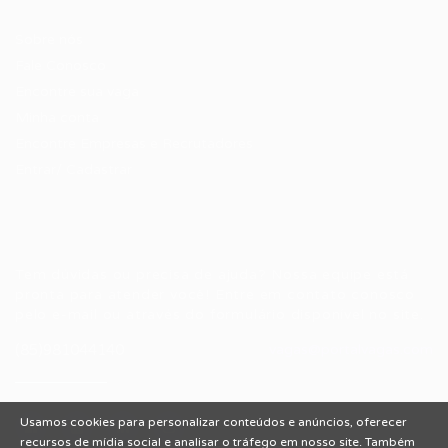
Candidatos / Vagas
Sobre nós
Fale Conosco
Encontre sua vaga
Minha conta
Encontre Empresas e Recrutadores
Entrar/ Cadastrar
Fale conosco
Tem dúvidas ou precisa de ajuda? Nossa equipe está
pronta para atender você! Entre em contato conosco
pelo e-mail ou através do formulário disponível no site.
(85)981044140
vagas@portalvagas.com
Usamos cookies para personalizar conteúdos e anúncios, oferecer
recursos de mídia social e analisar o tráfego em nosso site. Também