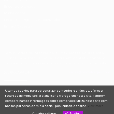
Encontre sua vaga
Minha conta
Encontre Empresas e Recrutadores
Entrar/ Cadastrar
Fale conosco
Tem dúvidas ou precisa de ajuda? Nossa equipe está
pronta para atender você! Entre em contato conosco
pelo e-mail ou através do formulário disponível no site.
(85)981044140
vagas@portalvagas.com
Usamos cookies para personalizar conteúdos e anúncios, oferecer
recursos de mídia social e analisar o tráfego em nosso site. Também
compartilhamos informações sobre como você utiliza nosso site com
nossos parceiros de mídia social, publicidade e análise.
View more
Todos os direitos reservados © 2012 Portal Vagas.
Cookies settings
Aceitar