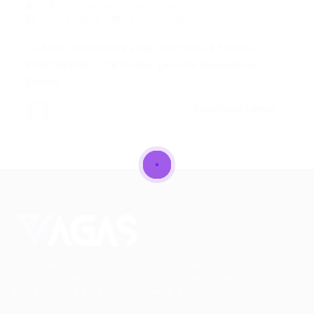
Fortaleza
,
Outras
,
Pintor Letrista
05/11/2015
0 Comentários
CARGO DISPONIVEL DE PINTOR LETRISTA -
FORTALEZA – CE Pintor Letrista Requisitos:
Ensino…
CONTINUE LENDO
Conectando talentos a oportunidades. Explore novas
possibilidades de carreira com milhares de vagas
disponíveis.
Seu futuro começa aqui.