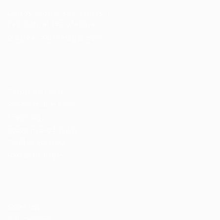
Cursos Profissionalizantes
|
Fale com a Recrutadora
© 2024 PortalVagas.com
Recrutador / Empresas
Pacote de Vagas
Pacote de Currículos
Enviar vaga
Encontre candidados
Perfil da Empresa
Gestão de Vagas
Candidatos / Vagas
Sobre nós
Fale Conosco