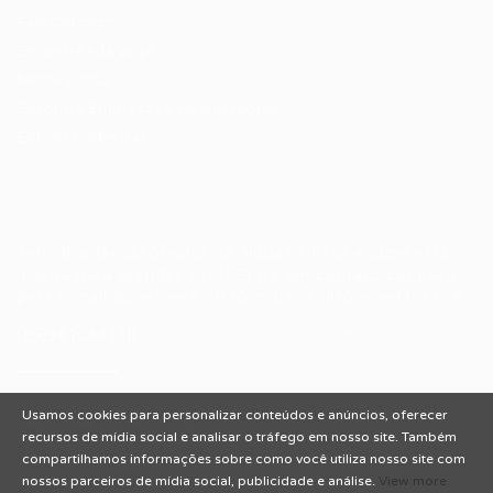
Fale Conosco
Encontre sua vaga
Minha conta
Encontre Empresas e Recrutadores
Entrar/ Cadastrar
Fale conosco
Tem dúvidas ou precisa de ajuda? Nossa equipe está
pronta para atender você! Entre em contato conosco
pelo e-mail ou através do formulário disponível no site.
(85)981044140
vagas@portalvagas.com
Usamos cookies para personalizar conteúdos e anúncios, oferecer
recursos de mídia social e analisar o tráfego em nosso site. Também
compartilhamos informações sobre como você utiliza nosso site com
nossos parceiros de mídia social, publicidade e análise.
View more