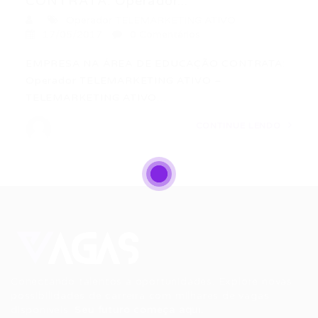
CONTRATA: Operador...
Operador TELEMARKETING ATIVO
17/05/2017
0 Comentários
EMPRESA NA ÁREA DE EDUCAÇÃO CONTRATA:
Operador TELEMARKETING ATIVO –
TELEMARKETING ATIVO…
CONTINUE LENDO
Conectando talentos a oportunidades. Explore novas
possibilidades de carreira com milhares de vagas
disponíveis.
Seu futuro começa aqui.