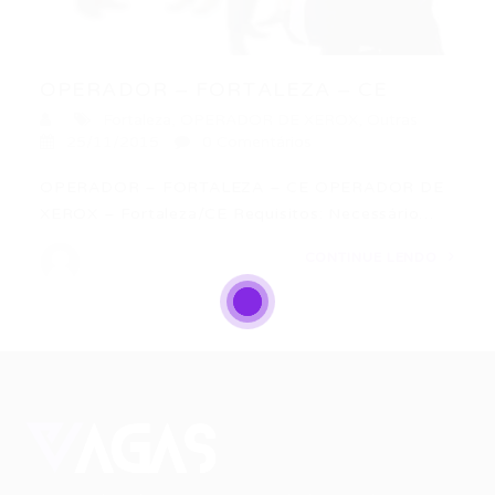
OPERADOR – FORTALEZA – CE
Fortaleza
,
OPERADOR DE XEROX
,
Outras
25/11/2015
0 Comentários
OPERADOR – FORTALEZA – CE OPERADOR DE
XEROX – Fortaleza/CE Requisitos: Necessário…
CONTINUE LENDO