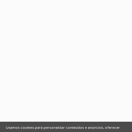
Candidatos / Vagas
Sobre nós
Fale Conosco
Encontre sua vaga
Minha conta
Encontre Empresas e Recrutadores
Entrar/ Cadastrar
Fale conosco
Tem dúvidas ou precisa de ajuda? Nossa equipe está
pronta para atender você! Entre em contato conosco
pelo e-mail ou através do formulário disponível no site.
(85)981044140
vagas@portalvagas.com
Usamos cookies para personalizar conteúdos e anúncios, oferecer