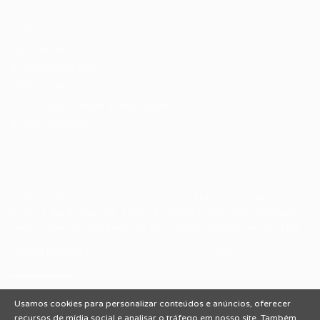
Candidatos / Vagas
Sobre nós
Fale Conosco
Encontre sua vaga
Minha conta
Encontre Empresas e Recrutadores
Entrar/ Cadastrar
Fale conosco
Tem dúvidas ou precisa de ajuda? Nossa equipe está
pronta para atender você! Entre em contato conosco
pelo e-mail ou através do formulário disponível no site.
(85)981044140
vagas@portalvagas.com
Usamos cookies para personalizar conteúdos e anúncios, oferecer
recursos de mídia social e analisar o tráfego em nosso site. Também