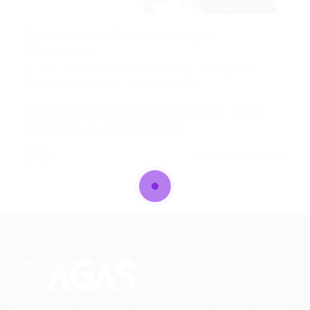
Operador de Telemarketing –
Receptivo
Operador de Telemarketing – Receptivo
12/07/2017
0 Comentários
JGV Meios Eletrônicos de Pagamentos. Venha
fazer parte da nossa Equipe de…
CONTINUE LENDO
Conectando talentos a oportunidades. Explore novas