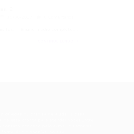
as: 2
19/06/2017
0 Comentários
isitos: – Ensino médio completo;…
CONTINUE LENDO
ale conosco
m dúvidas ou precisa de ajuda? Nossa
uipe está pronta para atender você! Entre
 contato conosco pelo e-mail ou através
 formulário disponível no site.