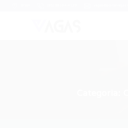
Brasil
(85) 98104-4139
vagas@portalvagas
Categoria:
O