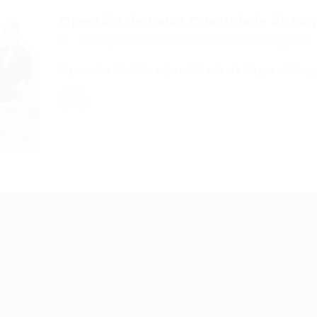
Operador de Caixa Quantidade de Vag
Operador de Caixa Quantidade de Vagas: 2
Operador de Caixa Quantidade de Vagas: 2 Requ
Recrutador /
Candidatos /
F
Empresas
Vagas
Te
eq
Pacote de Vagas
Sobre nós
ore
em
es
Pacote de Currículos
Fale Conosco
do
i.