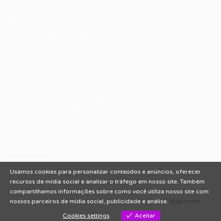
Encontre sua vaga
Minha conta
Encontre Empresas e Recrutadores
Entrar/ Cadastrar
Fale conosco
Tem dúvidas ou precisa de ajuda? Nossa equipe está
pronta para atender você! Entre em contato conosco
pelo e-mail ou através do formulário disponível no site.
(85)981044140
vagas@portalvagas.com
Usamos cookies para personalizar conteúdos e anúncios, oferecer
recursos de mídia social e analisar o tráfego em nosso site. Também
compartilhamos informações sobre como você utiliza nosso site com
nossos parceiros de mídia social, publicidade e análise.
View more
Todos os direitos reservados © 2012 Portal Vagas.
Cookies settings
Aceitar