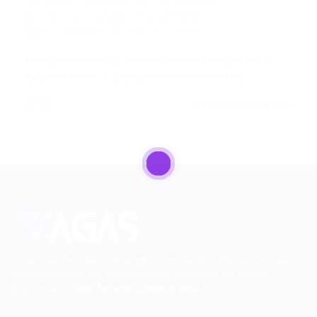
NAGEM seleciona: Vendedor
24/07/2017
0 Comentários
NAGEM seleciona: Vendedor *Pré-Requisitos: –
Ensino Médio; – Experiência com vendas; -…
CONTINUE LENDO
Conectando talentos a oportunidades. Explore novas
possibilidades de carreira com milhares de vagas
disponíveis.
Seu futuro começa aqui.