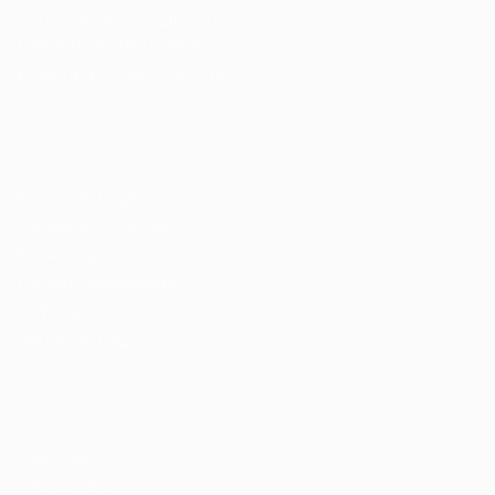
Cursos Profissionalizantes
|
Fale com a Recrutadora
© 2024 PortalVagas.com
Recrutador / Empresas
Pacote de Vagas
Pacote de Currículos
Enviar vaga
Encontre candidados
Perfil da Empresa
Gestão de Vagas
Candidatos / Vagas
Sobre nós
Fale Conosco