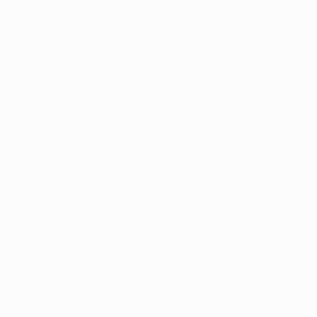
Candidatos / Vagas
Sobre nós
Fale Conosco
Encontre sua vaga
Minha conta
Encontre Empresas e Recrutadores
Entrar/ Cadastrar
Fale conosco
Tem dúvidas ou precisa de ajuda? Nossa equipe está
pronta para atender você! Entre em contato conosco
pelo e-mail ou através do formulário disponível no site.
(85)981044140
vagas@portalvagas.com