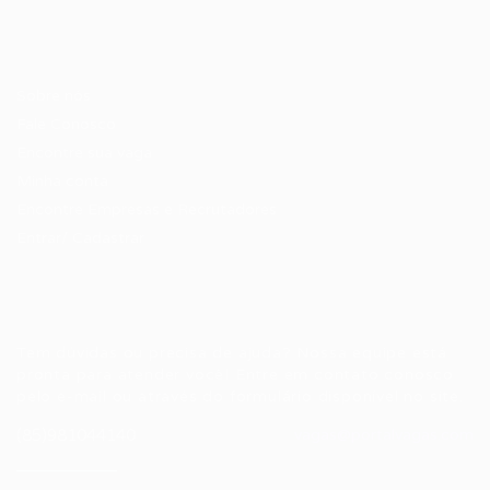
Candidatos / Vagas
Sobre nós
Fale Conosco
Encontre sua vaga
Minha conta
Encontre Empresas e Recrutadores
Entrar/ Cadastrar
Fale conosco
Tem dúvidas ou precisa de ajuda? Nossa equipe está
pronta para atender você! Entre em contato conosco
pelo e-mail ou através do formulário disponível no site.
(85)981044140
vagas@portalvagas.com