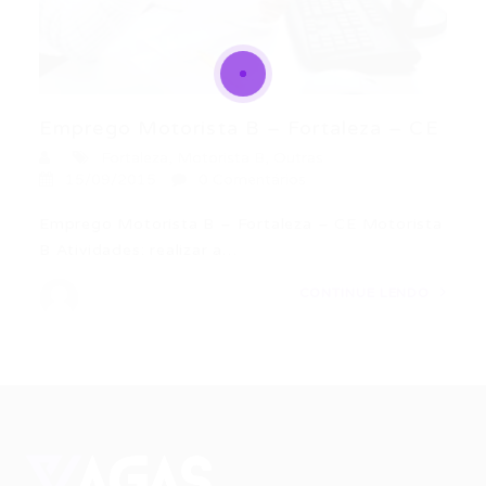
Emprego Motorista B – Fortaleza – CE
Fortaleza
,
Motorista B
,
Outras
15/09/2015
0 Comentários
Emprego Motorista B – Fortaleza – CE Motorista
B Atividades: realizar a…
CONTINUE LENDO