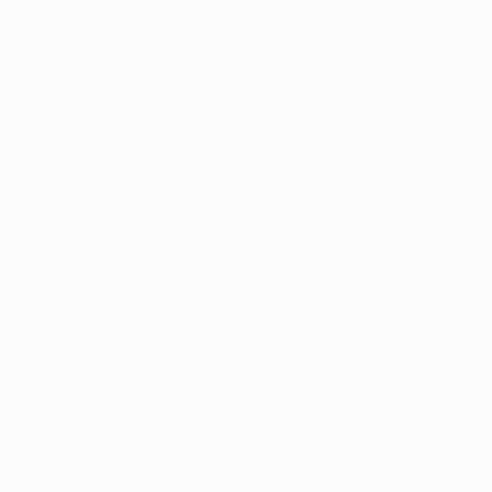
Gestão de Vagas
Candidatos / Vagas
Sobre nós
Fale Conosco
Encontre sua vaga
Minha conta
Encontre Empresas e Recrutadores
Entrar/ Cadastrar
Fale conosco
Tem dúvidas ou precisa de ajuda? Nossa equipe está
pronta para atender você! Entre em contato conosco
pelo e-mail ou através do formulário disponível no site.
(85)981044140
vagas@portalvagas.com