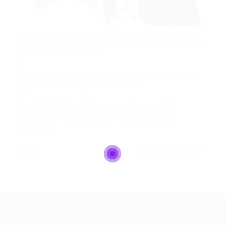
EMPREGO DE MECÂNICO MÁQUINA
DE COSTURA –...
Fortaleza
,
Mecânico Máquina de Costura
,
Outras
11/10/2015
0 Comentários
EMPREGO DE MECÂNICO MÁQUINA DE
COSTURA – FORTALEZA – CE Mecânico
Máquina…
CONTINUE LENDO