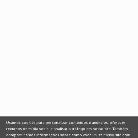
Sobre nós
Fale Conosco
Encontre sua vaga
Minha conta
Encontre Empresas e Recrutadores
Entrar/ Cadastrar
Fale conosco
Tem dúvidas ou precisa de ajuda? Nossa equipe está
pronta para atender você! Entre em contato conosco
pelo e-mail ou através do formulário disponível no site.
(85)981044140
vagas@portalvagas.com
Usamos cookies para personalizar conteúdos e anúncios, oferecer
recursos de mídia social e analisar o tráfego em nosso site. Também
compartilhamos informações sobre como você utiliza nosso site com