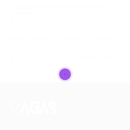
Emprego Mecânico de Automóveis –
Fortaleza –...
Fortaleza
,
Mecânico de Automóveis
,
Outras
12/08/2015
0 Comentários
Emprego Mecânico de Automóveis – Fortaleza –
CE Mecânico de Automóveis –…
CONTINUE LENDO
Conectando talentos a oportunidades. Explore novas
possibilidades de carreira com milhares de vagas