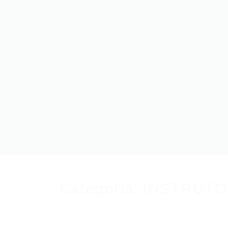
Categoria:
INSTRUTO
Auto Added by WPeMatico