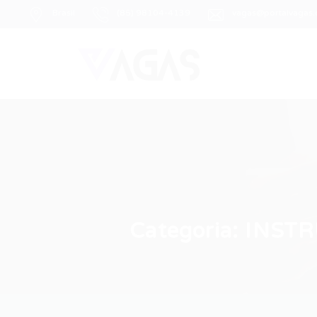
Brasil
(85) 98104-4139
vagas@portalvagas
Categoria:
INSTR