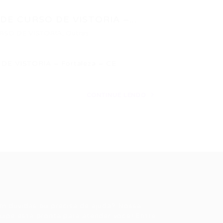
E CURSO DE VISTORIA –...
RSO DE VISTORIA
,
Outras
E VISTORIA – Fortaleza – CE
CONTINUE LENDO
ale conosco
m dúvidas ou precisa de ajuda? Nossa
uipe está pronta para atender você! Entre