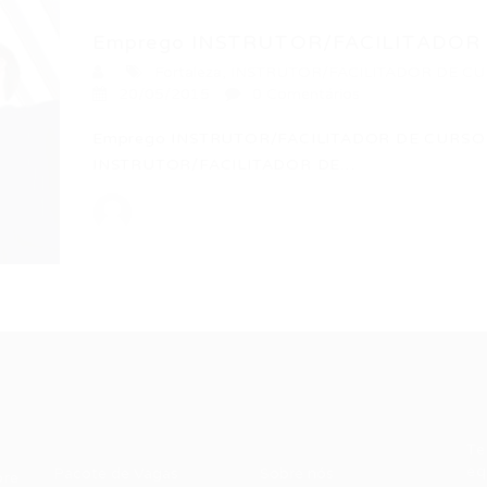
Emprego INSTRUTOR/FACILITADOR D
Fortaleza
,
INSTRUTOR/FACILITADOR DE CU
20/05/2015
0 Comentários
Emprego INSTRUTOR/FACILITADOR DE CURSO D
INSTRUTOR/FACILITADOR DE…
Recrutador /
Candidatos /
F
Empresas
Vagas
Te
eq
Pacote de Vagas
Sobre nós
ore