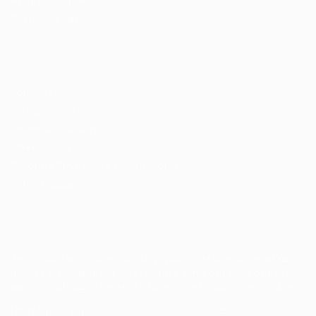
Perfil da Empresa
Gestão de Vagas
Candidatos / Vagas
Sobre nós
Fale Conosco
Encontre sua vaga
Minha conta
Encontre Empresas e Recrutadores
Entrar/ Cadastrar
Fale conosco
Tem dúvidas ou precisa de ajuda? Nossa equipe está
pronta para atender você! Entre em contato conosco
pelo e-mail ou através do formulário disponível no site.
(85)981044140
vagas@portalvagas.com