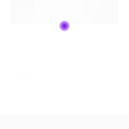
Emprego Instrumentista – Fortaleza –
CE
Fortaleza
,
Instrumentista
,
Outras
19/05/2015
0 Comentários
Emprego Instrumentista – Fortaleza – CE
Instrumentista* *Requisitos:* – Ensino Médio
COMPLETO….
CONTINUE LENDO