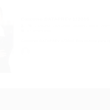
Concurso DATAPREV 1/2016
Concurso
,
Concursos
,
Dataprev
,
Edital
,
Infor
0 Comentários
Concurso DATAPREV 1/2016 Boa notícia para qu
Recrutador /
Candidatos /
F