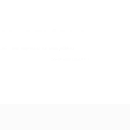
mática
,
inscrições abertas
26/09/2016
em quer ingressar na área pública…
CONTINUE LENDO
ale conosco