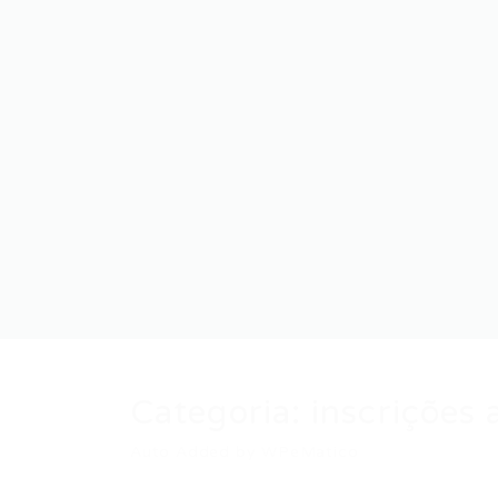
Categoria:
inscrições 
Auto Added by WPeMatico