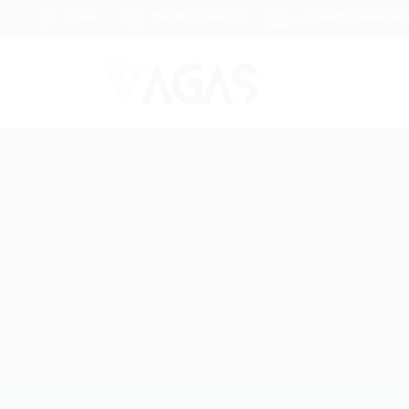
Brasil
(85) 98104-4139
vagas@portalvagas