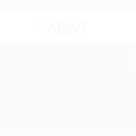
Brasil
(85) 98104-4139
vagas@portalvagas