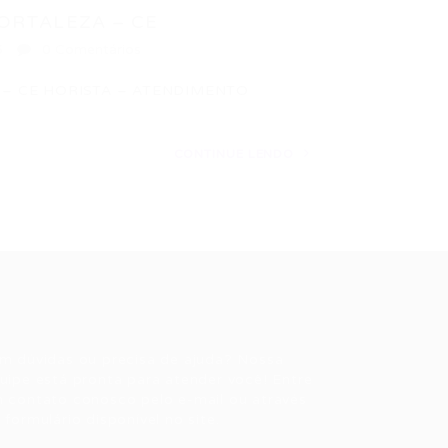
FORTALEZA – CE
6
0 Comentários
 – CE HORISTA – ATENDIMENTO
CONTINUE LENDO
ale conosco
m dúvidas ou precisa de ajuda? Nossa
uipe está pronta para atender você! Entre
 contato conosco pelo e-mail ou através
 formulário disponível no site.