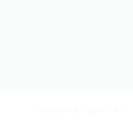
Categoria:
HORISTA
Auto Added by WPeMatico