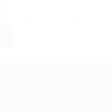
CARGO DISPONIVEL DE HORISTA -
Fortaleza
,
HORISTA
,
Outras
27/04/201
CARGO DISPONIVEL DE HORISTA -FORTALEZA
(1VAGA) ATIVIDADES:…
Recrutador /
Candidatos /
F
Empresas
Vagas
Te
eq
Pacote de Vagas
Sobre nós
ore
em
es
Pacote de Currículos
Fale Conosco
do
i.
Enviar vaga
Encontre sua vaga