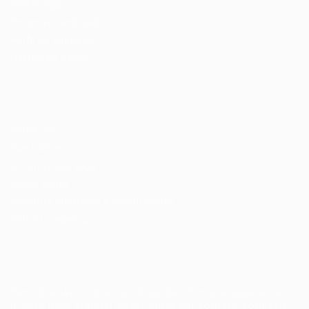
Enviar vaga
Encontre candidados
Perfil da Empresa
Gestão de Vagas
Candidatos / Vagas
Sobre nós
Fale Conosco
Encontre sua vaga
Minha conta
Encontre Empresas e Recrutadores
Entrar/ Cadastrar
Fale conosco
Tem dúvidas ou precisa de ajuda? Nossa equipe está
pronta para atender você! Entre em contato conosco