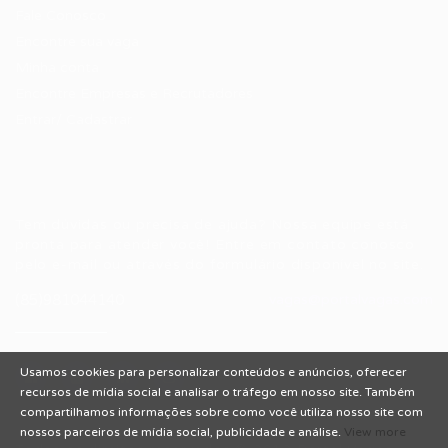
Fale Conosco
Encontre sua vaga
Minha conta
Encontre Empresas e Recrutadores
Entrar/ Cadastrar
Fale conosco
Tem dúvidas ou precisa de ajuda? Nossa equipe está
pronta para atender você! Entre em contato conosco
pelo e-mail ou através do formulário disponível no site.
(85)981044140
vagas@portalvagas.com
Usamos cookies para personalizar conteúdos e anúncios, oferecer
recursos de mídia social e analisar o tráfego em nosso site. Também
compartilhamos informações sobre como você utiliza nosso site com
nossos parceiros de mídia social, publicidade e análise.
View more