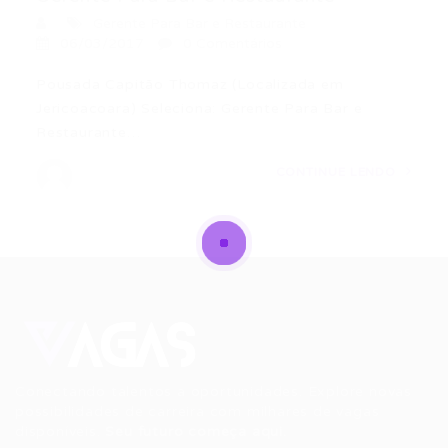
Gerente Para Bar e Restaurante
06/03/2017
0 Comentários
Pousada Capitão Thomaz (Localizada em
Jericoacoara) Seleciona: Gerente Para Bar e
Restaurante…
CONTINUE LENDO
Conectando talentos a oportunidades. Explore novas
possibilidades de carreira com milhares de vagas
disponíveis.
Seu futuro começa aqui.