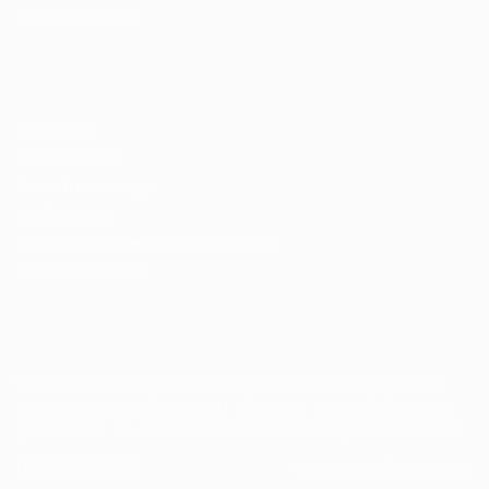
Gestão de Vagas
Candidatos / Vagas
Sobre nós
Fale Conosco
Encontre sua vaga
Minha conta
Encontre Empresas e Recrutadores
Entrar/ Cadastrar
Fale conosco
Tem dúvidas ou precisa de ajuda? Nossa equipe está
pronta para atender você! Entre em contato conosco
pelo e-mail ou através do formulário disponível no site.
(85)981044140
vagas@portalvagas.com