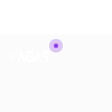
ATIVIDADES DO CARGO: O profissional será…
CONTINUE LENDO
Conectando talentos a oportunidades. Explore novas
possibilidades de carreira com milhares de vagas
disponíveis.
Seu futuro começa aqui.
Cursos Profissionalizantes
|
Fale com a Recrutadora
© 2024 PortalVagas.com