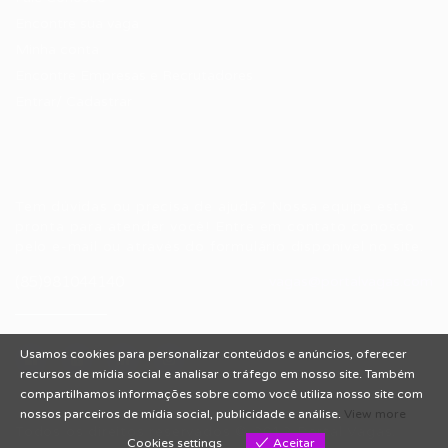
Encontre sua vaga
Minha conta
Encontre Empresas e Recrutadores
Entrar/ Cadastrar
Fale conosco
Tem dúvidas ou precisa de ajuda? Nossa equipe está
pronta para atender você! Entre em contato conosco
pelo e-mail ou através do formulário disponível no site.
(85)981044140
vagas@portalvagas.com
Usamos cookies para personalizar conteúdos e anúncios, oferecer
recursos de mídia social e analisar o tráfego em nosso site. Também
compartilhamos informações sobre como você utiliza nosso site com
nossos parceiros de mídia social, publicidade e análise.
View more
Todos os direitos reservados © 2012 Portal Vagas.
Cookies settings
Aceitar