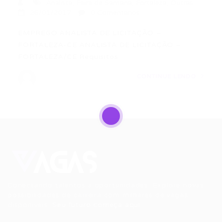
Analista
,
Feira de Santana
,
Fortaleza
,
Outras
26/01/2017
0 Comentários
EMPREGO ANALISTA DE LICITAÇÃO –
FORTALEZA-CE ANALISTA DE LICITAÇÃO –
FORTALEZA/CE Requisitos:…
CONTINUE LENDO
Conectando talentos a oportunidades. Explore novas
possibilidades de carreira com milhares de vagas
disponíveis.
Seu futuro começa aqui.