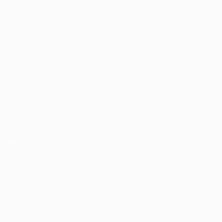
Cursos Profissionalizantes
|
Fale com a Recrutadora
© 2024 PortalVagas.com
Recrutador / Empresas
Pacote de Vagas
Pacote de Currículos
Enviar vaga
Encontre candidados
Perfil da Empresa
Gestão de Vagas
Candidatos / Vagas
Sobre nós
Fale Conosco