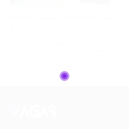
Farmácia contrata: Auxiliar de Estoque
Farmácia contrata: Auxiliar de Estoque
01/06/2017
5Comentários
Farmácia contrata: Auxiliar de Estoque (Conjunto
Ceara). Descrição · Auxiliar, quando necessário,…
CONTINUE LENDO
Conectando talentos a oportunidades. Explore novas