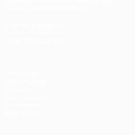
possibilidades de carreira com milhares de vagas
disponíveis.
Seu futuro começa aqui.
Cursos Profissionalizantes
|
Fale com a Recrutadora
© 2024 PortalVagas.com
Recrutador / Empresas
Pacote de Vagas
Pacote de Currículos
Enviar vaga
Encontre candidados
Perfil da Empresa
Gestão de Vagas
Candidatos / Vagas