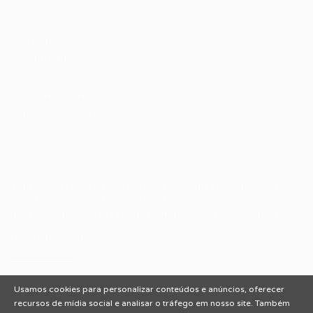
Sobre nós
Fale Conosco
Encontre sua vaga
Minha conta
Encontre Empresas e Recrutadores
Entrar/ Cadastrar
Fale conosco
Tem dúvidas ou precisa de ajuda? Nossa equipe está
pronta para atender você! Entre em contato conosco
pelo e-mail ou através do formulário disponível no site.
(85)981044140
vagas@portalvagas.com
Usamos cookies para personalizar conteúdos e anúncios, oferecer
recursos de mídia social e analisar o tráfego em nosso site. Também