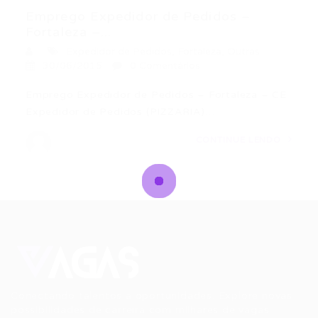
Emprego Expedidor de Pedidos –
Fortaleza –...
Expedidor de Pedidos
,
Fortaleza
,
Outras
30/06/2015
0 Comentários
Emprego Expedidor de Pedidos – Fortaleza – CE
Expedidor de Pedidos (PIZZARIA)…
CONTINUE LENDO
Conectando talentos a oportunidades. Explore novas
possibilidades de carreira com milhares de vagas