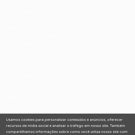
Sobre nós
Fale Conosco
Encontre sua vaga
Minha conta
Encontre Empresas e Recrutadores
Entrar/ Cadastrar
Fale conosco
Tem dúvidas ou precisa de ajuda? Nossa equipe está
pronta para atender você! Entre em contato conosco
pelo e-mail ou através do formulário disponível no site.
(85)981044140
vagas@portalvagas.com
Usamos cookies para personalizar conteúdos e anúncios, oferecer
recursos de mídia social e analisar o tráfego em nosso site. Também
compartilhamos informações sobre como você utiliza nosso site com