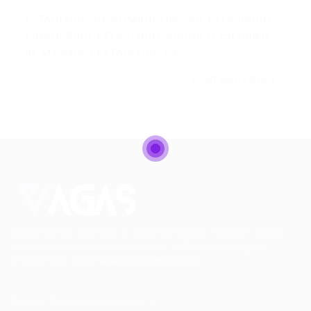
ESTAGIÁRIO DE ADMINISTRAÇÃO ESTAGIÁRIO
FINANCEIRO ESTAGIÁRIO JURÍDICO Estagiário
de Marketing ESTAGIÁRIO DE…
CONTINUE LENDO
Portal Vagas
Conectando talentos a oportunidades. Explore novas
possibilidades de carreira com milhares de vagas
disponíveis.
Seu futuro começa aqui.
Cursos Profissionalizantes
|