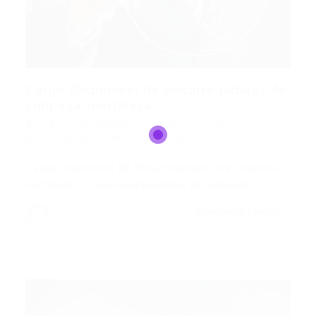
Cargo Disponível de Encarregada(o) de
Limpeza -Fortaleza...
Encarregada(o)
,
Fortaleza
,
Outras
24/09/2015
0 Comentários
Cargo Disponível de Encarregada(o) de Limpeza -
Fortaleza – CE Encarregada(o) de Limpeza…
CONTINUE LENDO