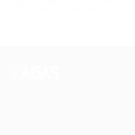
Emprego Encarregada(o) de Limpeza – Fortaleza
– CE Encarregada(o) de Limpeza Requisitos:…
CONTINUE LENDO
Conectando talentos a oportunidades. Explore novas
possibilidades de carreira com milhares de vagas
disponíveis.
Seu futuro começa aqui.
Cursos Profissionalizantes
|
Fale com a Recrutadora
© 2024 PortalVagas.com