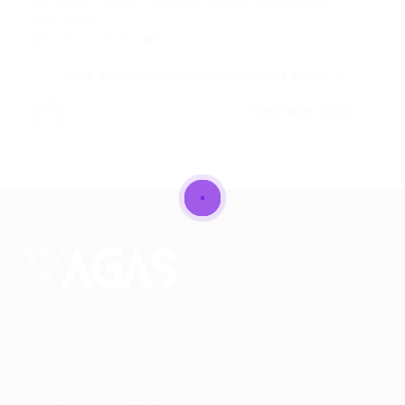
drone
,
Evento
,
Eventos
,
Hacker
,
Informática
,
Segurança
28/04/2015
0 Comentários
Que tal aprender um pouco mais sobre o…
CONTINUE LENDO
Conectando talentos a oportunidades. Explore novas
possibilidades de carreira com milhares de vagas
disponíveis.
Seu futuro começa aqui.
Cursos Profissionalizantes
|