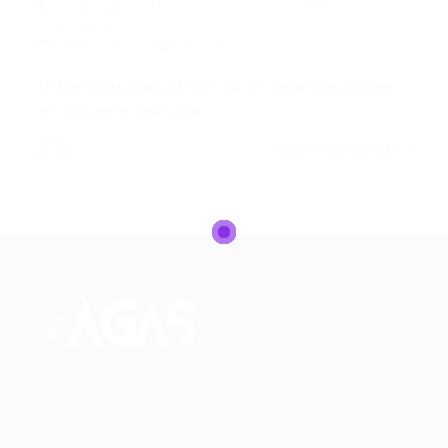
coding dojo
,
Dojo
,
dojo.ce
,
Evento
,
Eventos
,
Informática
13/01/2017
0 Comentários
1º Encontro DojoCE No dia 27 de janeiro temos
um encontro marcado…
CONTINUE LENDO
Conectando talentos a oportunidades. Explore novas
possibilidades de carreira com milhares de vagas
disponíveis.
Seu futuro começa aqui.