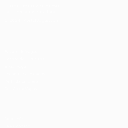
Cursos Profissionalizantes
|
Fale com a Recrutadora
© 2024 PortalVagas.com
Recrutador / Empresas
Pacote de Vagas
Pacote de Currículos
Enviar vaga
Encontre candidados
Perfil da Empresa
Gestão de Vagas
Candidatos / Vagas
Sobre nós
Fale Conosco