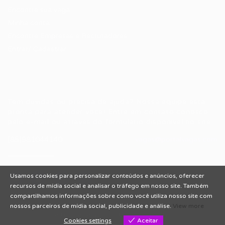
Encontre sua vaga
Minha conta
Encontre Empresas e Recrutadores
Entrar/ Cadastrar
Fale conosco
Tem dúvidas ou precisa de ajuda? Nossa equipe está
pronta para atender você! Entre em contato conosco
pelo e-mail ou através do formulário disponível no site.
(85)981044140
vagas@portalvagas.com
Usamos cookies para personalizar conteúdos e anúncios, oferecer
recursos de mídia social e analisar o tráfego em nosso site. Também
compartilhamos informações sobre como você utiliza nosso site com
nossos parceiros de mídia social, publicidade e análise.
View more
Todos os direitos reservados © 2012 Portal Vagas.
Cookies settings
Aceitar