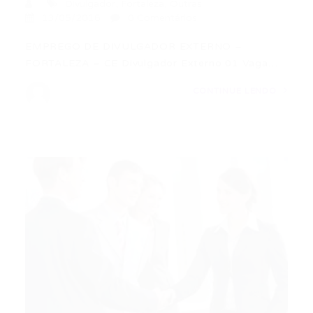
Divulgador
,
Fortaleza
,
Outras
13/05/2016
0 Comentários
EMPREGO DE DIVULGADOR EXTERNO –
FORTALEZA – CE Divulgador Externo 01 Vaga…
CONTINUE LENDO