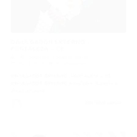
DIVULGADOR EXTERNO -
FORTALEZA – CE
Divulgador
,
Fortaleza
,
Outras
30/11/2015
0 Comentários
DIVULGADOR EXTERNO -FORTALEZA – CE
DIVULGADOR EXTERNO Atividades: Suporte a
área Comercial…
CONTINUE LENDO