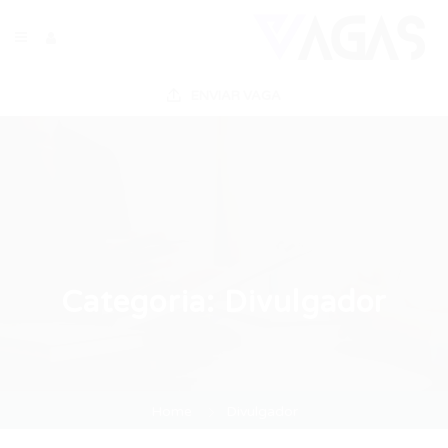
ENVIAR VAGA
Categoria:
Divulgador
Home
Divulgador