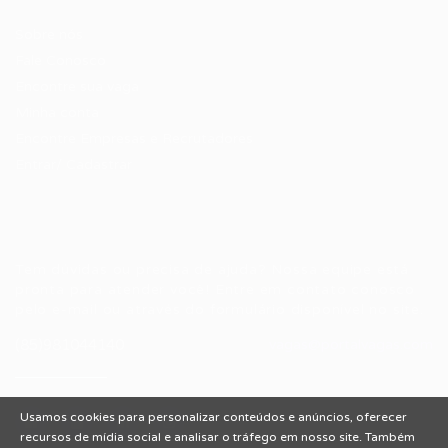
Sobre nós
Fale Conosco
Encontre sua vaga
Minha conta
Encontre Empresas e Recrutadores
Entrar/ Cadastrar
Fale conosco
Tem dúvidas ou precisa de ajuda? Nossa equipe está
pronta para atender você! Entre em contato conosco
pelo e-mail ou através do formulário disponível no site.
(85)981044140
vagas@portalvagas.com
Usamos cookies para personalizar conteúdos e anúncios, oferecer
recursos de mídia social e analisar o tráfego em nosso site. Também