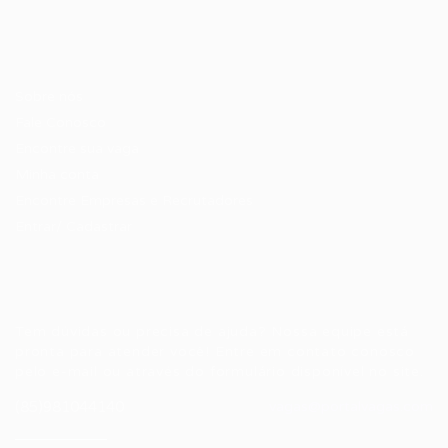
Candidatos / Vagas
Sobre nós
Fale Conosco
Encontre sua vaga
Minha conta
Encontre Empresas e Recrutadores
Entrar/ Cadastrar
Fale conosco
Tem dúvidas ou precisa de ajuda? Nossa equipe está
pronta para atender você! Entre em contato conosco
pelo e-mail ou através do formulário disponível no site.
(85)981044140
vagas@portalvagas.com