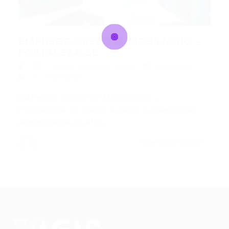
EMPREGO CRÉDITO IMOBILIÁRIO –
FORTALEZA-CE
Crédito
,
Fortaleza
,
Outras
23/02/2017
0 Comentários
EMPREGO CRÉDITO IMOBILIÁRIO –
FORTALEZA-CE Ensino superior Cursando área
administrativa ou afins….
CONTINUE LENDO