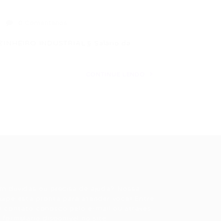
0 Comentários
ZINHEIRO INDUSTRIAL § Salário da
CONTINUE LENDO
ale conosco
m dúvidas ou precisa de ajuda? Nossa
uipe está pronta para atender você! Entre
 contato conosco pelo e-mail ou através
 formulário disponível no site.