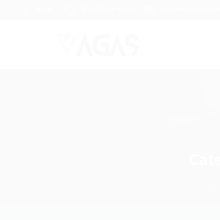
Brasil
(85) 98104-4139
vagas@portalvagas
Cat