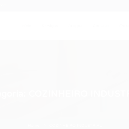
.com
Início
Serviços
Artigos
Contato
Entra
egoria:
COZINHEIRO INDUST
Home
COZINHEIRO INDUSTRIAL