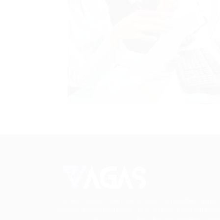
Conectando talentos a oportunidades. Expl
novas possibilidades de carreira com milhar