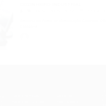
COZINHEIRO INDUSTRIAL
COZINHEIRO INDUSTRIAL
03/03/2017
Empresa no Ramo de Alimentação Contrata: CO
Categoria…
Recrutador /
Candidatos /
F
Empresas
Vagas
Te
eq
Pacote de Vagas
Sobre nós
ore
em
es
Pacote de Currículos
Fale Conosco
do