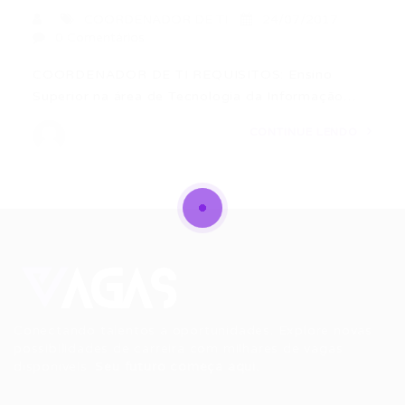
COORDENADOR DE TI
24/07/2017
0 Comentários
COORDENADOR DE TI REQUISITOS: Ensino
Superior na área de Tecnologia da Informação…
CONTINUE LENDO
Conectando talentos a oportunidades. Explore novas
possibilidades de carreira com milhares de vagas
disponíveis.
Seu futuro começa aqui.