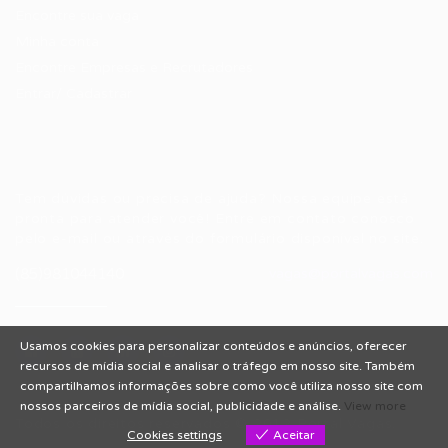
Encontre sua vaga
Minha conta
Encontre Empresas e Recrutadores
Entrar/ Cadastrar
Fale conosco
Tem dúvidas ou precisa de ajuda? Nossa equipe está
pronta para atender você! Entre em contato conosco
pelo e-mail ou através do formulário disponível no site.
(85)981044140
vagas@portalvagas.com
Usamos cookies para personalizar conteúdos e anúncios, oferecer
recursos de mídia social e analisar o tráfego em nosso site. Também
compartilhamos informações sobre como você utiliza nosso site com
nossos parceiros de mídia social, publicidade e análise.
View more
Todos os direitos reservados © 2012 Portal Vagas.
Cookies settings
Aceitar