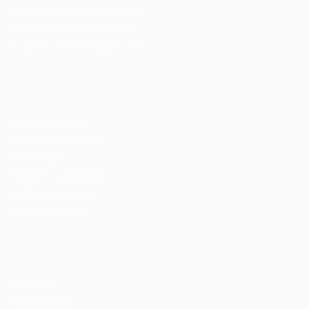
Cursos Profissionalizantes
|
Fale com a Recrutadora
© 2024 PortalVagas.com
Recrutador / Empresas
Pacote de Vagas
Pacote de Currículos
Enviar vaga
Encontre candidados
Perfil da Empresa
Gestão de Vagas
Candidatos / Vagas
Sobre nós
Fale Conosco