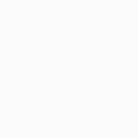
Perfil da Empresa
Gestão de Vagas
Candidatos / Vagas
Sobre nós
Fale Conosco
Encontre sua vaga
Minha conta
Encontre Empresas e Recrutadores
Entrar/ Cadastrar
Fale conosco
Tem dúvidas ou precisa de ajuda? Nossa equipe está
pronta para atender você! Entre em contato conosco
pelo e-mail ou através do formulário disponível no site.