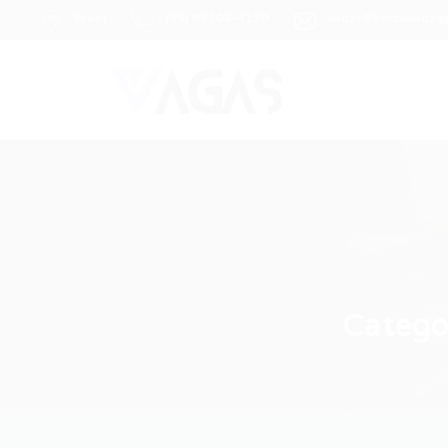
Brasil
(85) 98104-4139
vagas@portalvagas
Catego