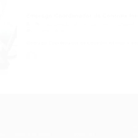
Emprego Coordenador de Controle Inter
Coordenador de Controle Interno
,
Fortaleza
,
0 Comentários
Emprego Coordenador de Controle Interno – Fo
Recrutador /
Candidatos /
F
Empresas
Vagas
Te
eq
Pacote de Vagas
Sobre nós
ore