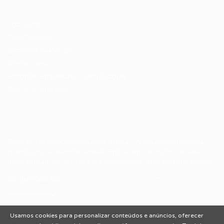
Candidatos / Vagas
Sobre nós
Fale Conosco
Encontre sua vaga
Minha conta
Encontre Empresas e Recrutadores
Entrar/ Cadastrar
Fale conosco
Tem dúvidas ou precisa de ajuda? Nossa equipe está
pronta para atender você! Entre em contato conosco
pelo e-mail ou através do formulário disponível no site.
(85)981044140
vagas@portalvagas.com
Usamos cookies para personalizar conteúdos e anúncios, oferecer