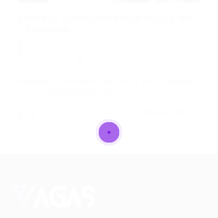
Emprego COORDENADOR (A) DE RH
– Fortaleza...
COORDENADOR (A) DE RH
,
Fortaleza
,
Outras
21/05/2015
0 Comentários
Emprego COORDENADOR (A) DE RH – Fortaleza
– CE COORDENADOR (A) DE…
CONTINUE LENDO