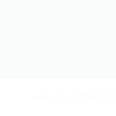
Categoria:
CONSULTO
Auto Added by WPeMatico