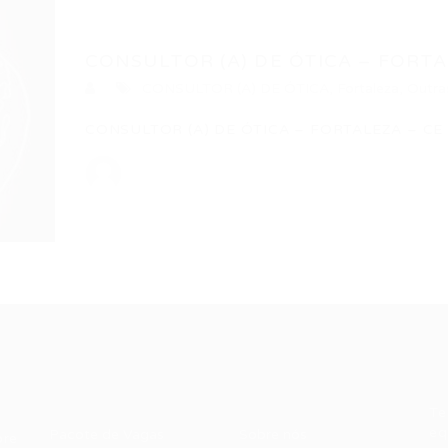
CONSULTOR (A) DE ÓTICA – FORTAL
CONSULTOR (A) DE ÓTICA
,
Fortaleza
,
Outra
CONSULTOR (A) DE ÓTICA – FORTALEZA – CE
Recrutador /
Candidatos /
F
Empresas
Vagas
Te
eq
Pacote de Vagas
Sobre nós
ore