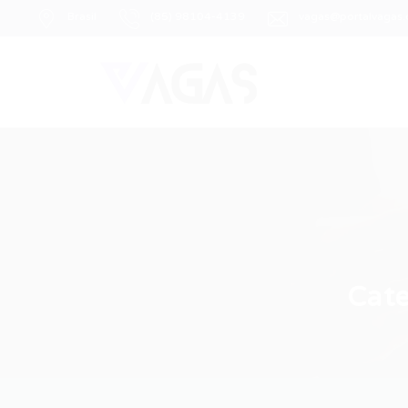
Brasil
(85) 98104-4139
vagas@portalvagas
Cate