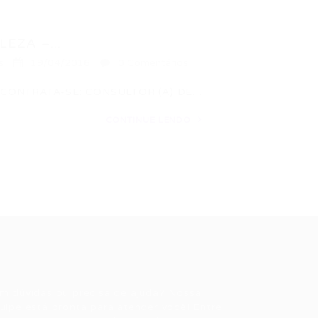
EZA –...
s
19/04/2016
0 Comentários
 CONTRATA-SE: CONSULTOR (A) DE…
CONTINUE LENDO
ale conosco
m dúvidas ou precisa de ajuda? Nossa
uipe está pronta para atender você! Entre